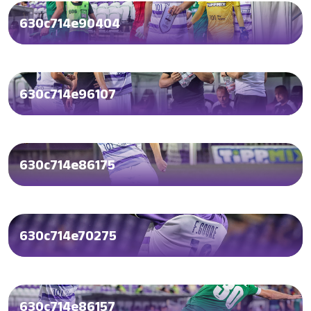
630c714e90404
630c714e96107
630c714e86175
630c714e70275
630c714e86157