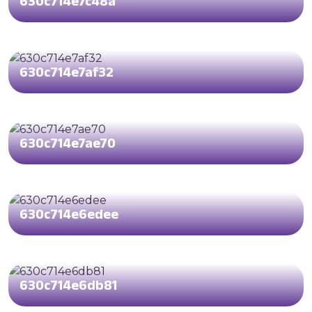
630c714e7c48a
630c714e7af32
630c714e7ae70
630c714e6edee
630c714e6db81