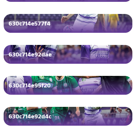
630c714e577f4
630c714e92dae
630c714e95f20
630c714e92d4c