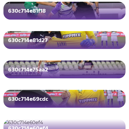
630c714e81f18
630c714e81d27
630c714e75aa2
630c714e69cdc
630c714e60ef4