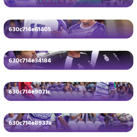
630c714e61405
630c714e34184
630c714e9071c
630c714e8937a