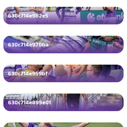
630c714e982e5
630c714e970ba
630c714e959bf
630c714e899e01