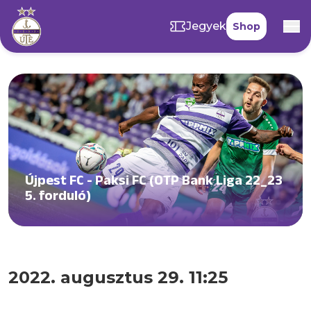
Jegyek
Shop
Újpest FC - Paksi FC (OTP Bank Liga 22_23
5. forduló)
2022. augusztus 29. 11:25