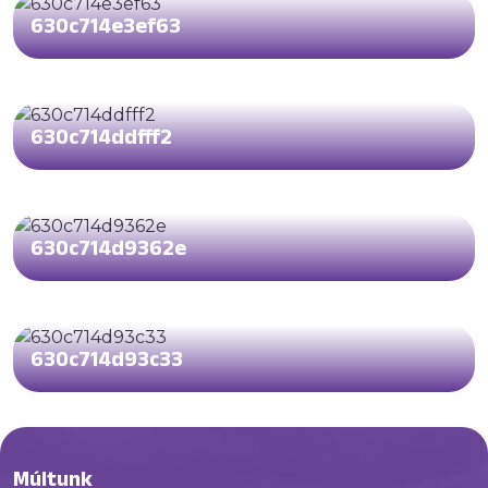
630c714e3ef63
630c714ddfff2
630c714d9362e
630c714d93c33
Múltunk