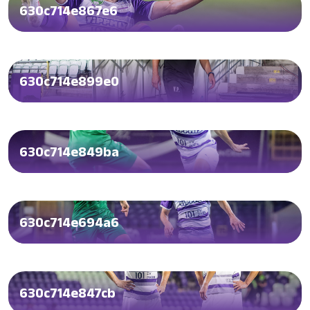
630c714e867e6
630c714e899e0
630c714e849ba
630c714e694a6
630c714e847cb