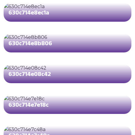
630c714e8ec1a
630c714e8b806
630c714e08c42
630c714e7e18c