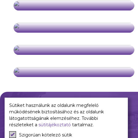
Sütiket használunk az oldalunk megfelelő
működésének biztosításához és az oldalunk
Múltunk
Jelenünk
látogatottságának elemzéséhez. További
részleteket a
sütitájékoztató
tartalmaz.
Történelmünk
Meccseink
Szigorúan kötelező sütik
Híreink