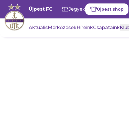
Újpest FC
Jegyek
Újpest shop
Aktuális
Mérkőzések
Híreink
Csapataink
Klub