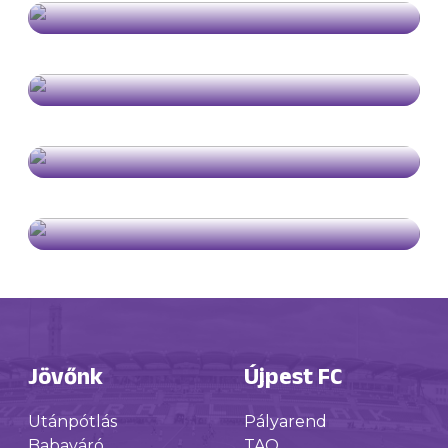
Jövőnk
Újpest FC
Utánpótlás
Pályarend
Babaváró
TAO