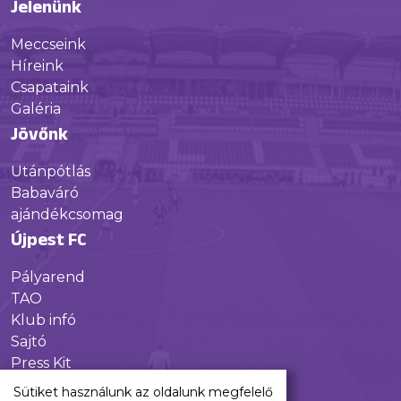
Jelenünk
Meccseink
Híreink
Csapataink
Galéria
Jövőnk
Utánpótlás
Babaváró
ajándékcsomag
Újpest FC
Pályarend
TAO
Klub infó
Sajtó
Press Kit
Újpest FC Shop
Sütiket használunk az oldalunk megfelelő