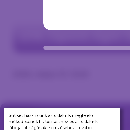
U14: Újpest-Eger 
2026. május 13. 12:20
Sütiket használunk az oldalunk megfelelő
működésének biztosításához és az oldalunk
Múltunk
Jelenünk
látogatottságának elemzéséhez. További