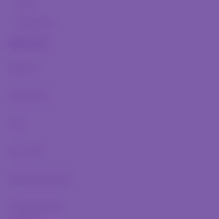
Hírek
Facebook
Klub infó
Stadion
Múltunk
Pályarend
Történelmünk
Jelenünk
TAO
Meccseink
Scouting
Híreink
Csapataink
Galéria
Elérhetőségeink
Jövőnk
Történelmünk
Utánpótlás