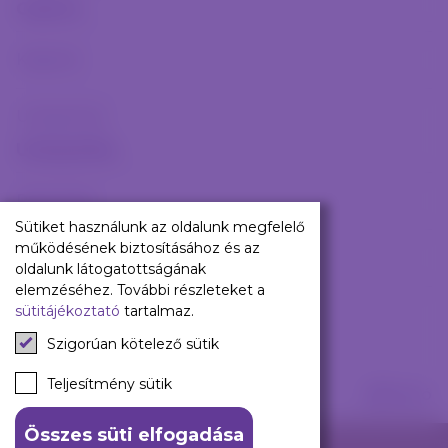
Babaváró
Galéria
ajándékcsomag
Újpest FC
Képeink
Pályarend
Utánpótlás
TAO
Klub infó
Utánpótlás
Sajtó
Press Kit
Részletek
Újpest FC Shop
Sütiket használunk az oldalunk megfelelő
Digitális felületeink
működésének biztosításához és az
Híreink
oldalunk látogatottságának
Facebook
elemzéséhez. További részleteket a
sütitájékoztató
tartalmaz.
Instagram
Tagság kezelése
Tiktok
Szigorúan kötelező sütik
Youtube
Spotify
Teljesítmény sütik
Sajtó
Összes süti elfogadása
140 ÉV HŰSÉG