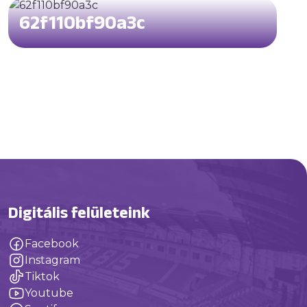
62f110bf90a3c
Digitális felületeink
Facebook
Instagram
Tiktok
Youtube