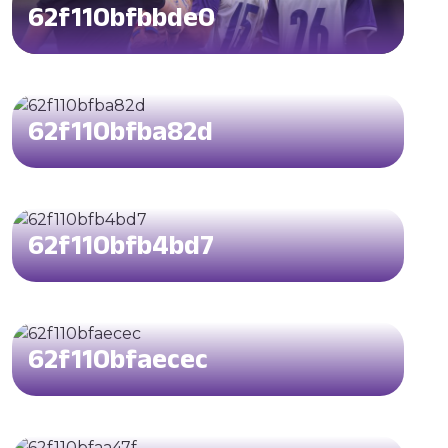
62f110bfbbde0
62f110bfba82d
62f110bfb4bd7
62f110bfaecec