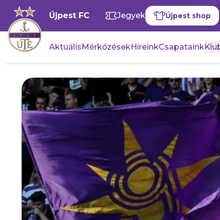
Újpest FC
Jegyek
Újpest shop
Aktuális
Mérkőzések
Híreink
Csapataink
Klub