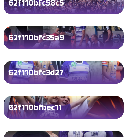
62f110bfc58c5
62f110bfc35a9
62f110bfc3d27
62f110bfbec11