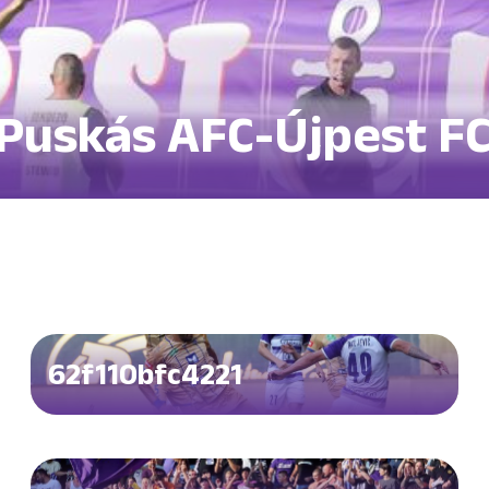
 Puskás AFC-Újpest F
62f110bfc4221