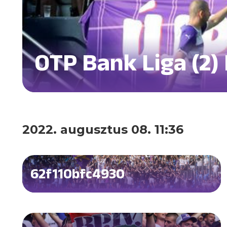
OTP Bank Liga (2)
2022. augusztus 08. 11:36
62f110bfc4930