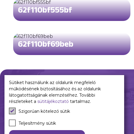
62f110bf555bf
62f110bf69beb
Sütiket használunk az oldalunk megfelelő
működésének biztosításához és az oldalunk
Múltunk
Jelenünk
látogatottságának elemzéséhez. További
részleteket a
sütitájékoztató
tartalmaz.
Történelmünk
Meccseink
Szigorúan kötelező sütik
Híreink
Csapataink
Teljesítmény sütik
Galéria