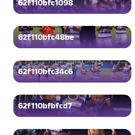
62f110bfc1098
62f110bfc48be
62f110bfc34c6
62f110bfbfcd7