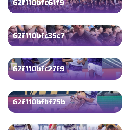
62f110bfc61f9
62f110bfc35c7
62f110bfc27f9
62f110bfbf75b