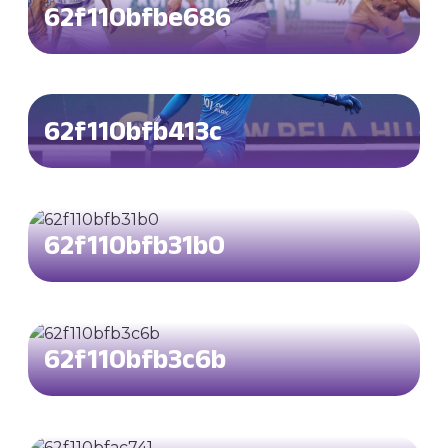
62f110bfbe686
62f110bfb413c
62f110bfb31b0
62f110bfb3c6b