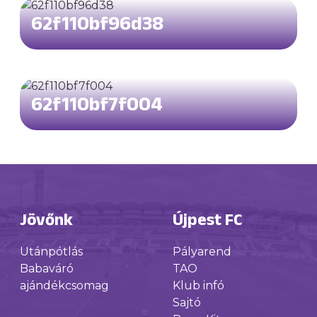
62f110bf96d38
62f110bf7f004
Jövőnk
Újpest FC
Utánpótlás
Pályarend
Babaváró
TAO
ajándékcsomag
Klub infó
Sajtó