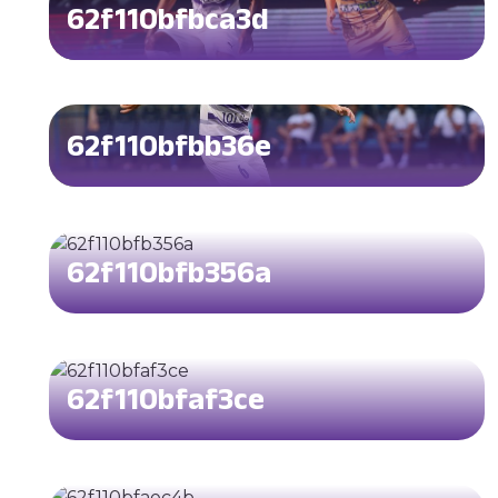
62f110bfbca3d
62f110bfbb36e
62f110bfb356a
62f110bfaf3ce