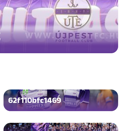
C
62f110bfc1469