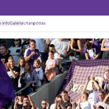
 info
Galéria
Utánpótlás