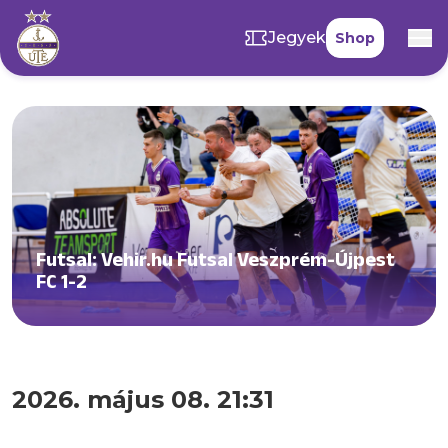
Jegyek
Shop
Futsal: Vehir.hu Futsal Veszprém-Újpest
FC 1-2
2026. május 08. 21:31