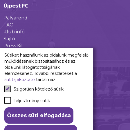
Újpest FC
Pályarend
TAO
Klub infó
Sajtó
Press Kit
Újpest FC Shop
Sütiket használunk az oldalunk megfelelő
Digitális felületeink
működésének biztosításához és az
oldalunk látogatottságának
Facebook
elemzéséhez. További részleteket a
sütitájékoztató
tartalmaz.
Instagram
Tiktok
Szigorúan kötelező sütik
Youtube
Spotify
Teljesítmény sütik
Összes süti elfogadása
ÁSZF