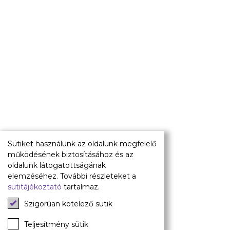
Utánpótlás
Babaváró
ajándékcsomag
Újpest FC
Pályarend
TAO
Klub infó
Sajtó
Press Kit
Újpest FC Shop
Sütiket használunk az oldalunk megfelelő
Digitális felületeink
működésének biztosításához és az
oldalunk látogatottságának
Facebook
elemzéséhez. További részleteket a
sütitájékoztató
tartalmaz.
Instagram
Tiktok
Szigorúan kötelező sütik
Youtube
Spotify
Teljesítmény sütik