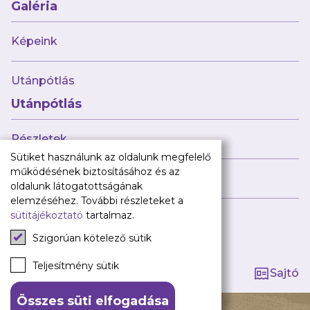
Babaváró
Galéria
ajándékcsomag
Újpest FC
Képeink
Pályarend
Utánpótlás
TAO
Klub infó
Utánpótlás
Sajtó
Press Kit
Részletek
Újpest FC Shop
Sütiket használunk az oldalunk megfelelő
Digitális felületeink
működésének biztosításához és az
Híreink
oldalunk látogatottságának
Facebook
elemzéséhez. További részleteket a
sütitájékoztató
tartalmaz.
Instagram
Tagság kezelése
Tiktok
Szigorúan kötelező sütik
Youtube
Spotify
Teljesítmény sütik
Sajtó
Összes süti elfogadása
140 ÉV HŰSÉG