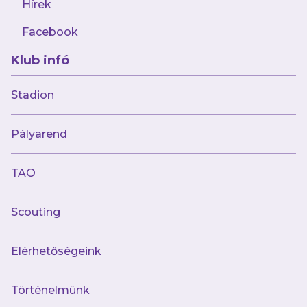
Hírek
Facebook
Klub infó
Stadion
Múltunk
Pályarend
Történelmünk
Jelenünk
TAO
Meccseink
Scouting
Híreink
Csapataink
Galéria
Elérhetőségeink
Jövőnk
Történelmünk
Utánpótlás