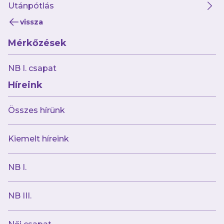
Utánpótlás
vissza
Mérkőzések
NB I. csapat
Híreink
Összes hírünk
Kiemelt híreink
NB I.
NB III.