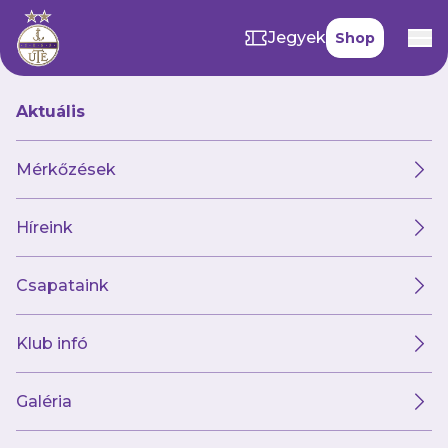
Jegyek
Shop
Aktuális
Hírek
Mérkőzések
Híreink
Hírek
Klub
Futsal
Női csapat
Csapataink
Klub infó
Galéria