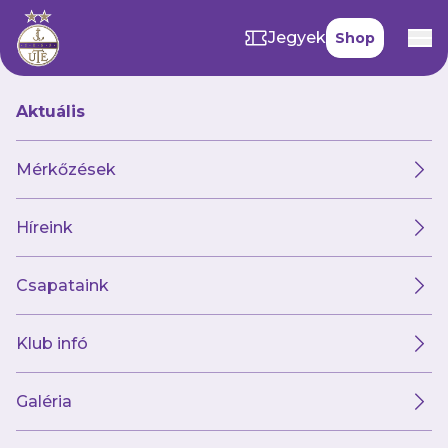
Jegyek
Shop
Aktuális
Hírek
Mérkőzések
Híreink
Hírek
Klub
Futsal
Női csapat
Csapataink
Klub infó
Galéria