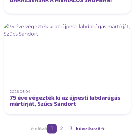
GARÁZSVÁSÁR A HIVATALOS SHOPBAN!
2026.06.04
75 éve végezték ki az újpesti labdarúgás
mártírját, Szűcs Sándort
1
2
3
előző
következő