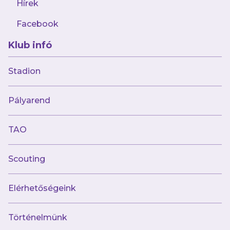
Hírek
Facebook
Klub infó
2026.07.31
💜 Mi a Te sztorid?
Stadion
Pályarend
TAO
Scouting
Elérhetőségeink
Történelmünk
2026.07.27