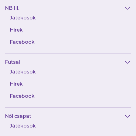
NB III.
Játékosok
Hírek
Facebook
Futsal
2026.07.31
Készülj a vasárnapi meccsnapra:
Játékosok
kedvezmények, játékok és értékes
nyeremények várnak!
Hírek
Facebook
Női csapat
Játékosok