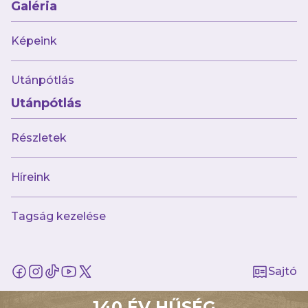
Galéria
Heti program
Képeink
Utánpótlás
Utánpótlás
Részletek
Híreink
Tagság kezelése
2026.07.20
A közös sikerekre építve folytatjuk a
BioTechUSA-val
Sajtó
140 ÉV HŰSÉG