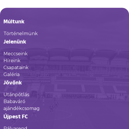
Múltunk
Történelmünk
Jelenünk
Meccseink
Híreink
Csapataink
Galéria
Jövőnk
Utánpótlás
Babaváró
ajándékcsomag
Újpest FC
Pályarend