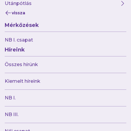
Utánpótlás
vissza
Mérkőzések
2026.08.01
„A tűzoltókba bele van kódolva a segíteni
NB I. csapat
akarás”
Híreink
Összes hírünk
Kiemelt híreink
NB I.
NB III.
2026.08.01