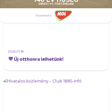
ÚJPEST FC TÖRTÉNELME
Powered by
2026.07.18
💜 Új otthonra lelhetünk!