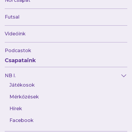
Női csapat
Hivatalos Közlemény
Futsal
Videóink
Podcastok
Csapataink
NB I.
Játékosok
Mérkőzések
2026.07.31
Geiger Bálint kölcsönben folytatja
Horvátországban
Hírek
Facebook