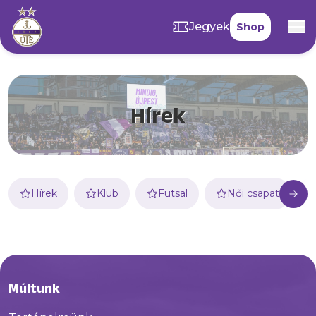
Jegyek
Shop
Hírek
Hírek
Klub
Futsal
Női csapat
Múltunk