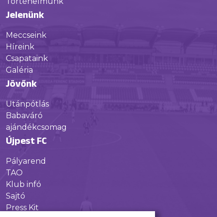
Történelmünk
Jelenünk
Meccseink
Híreink
Csapataink
Galéria
Jövőnk
Utánpótlás
Babaváró
ajándékcsomag
Újpest FC
Pályarend
TAO
Klub infó
Sajtó
Press Kit