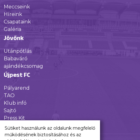
Meccseink
Híreink
Csapataink
Galéria
Jövőnk
Utánpótlás
Babaváró
ajándékcsomag
Újpest FC
Pályarend
TAO
Klub infó
Sajtó
Press Kit
Újpest FC Shop
Sütiket használunk az oldalunk megfelelő
Digitális felületeink
működésének biztosításához és az