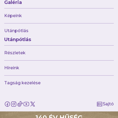
Galéria
Simon, Tajti, Geiger, Tamás – Csoboth, Ljujic –
Karamoko.
Vezetőedző
: Bartosz Grzelak.
Képeink
Cserék
: Banai, Genzler, Fehér, Babós, Dékei,
Utánpótlás
Dénes, Baranyai, Radosevic, Keita, Mucsányi
Utánpótlás
Márk.
Részletek
Híreink
AJÁNLÓ
Tagság kezelése
Sajtó
140 ÉV HŰSÉG