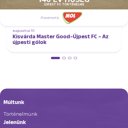
ÚJPEST FC TÖRTÉNELME
Powered by
augusztus 10.
Kisvárda Master Good–Újpest FC – Az
újpesti gólok
Múltunk
Történelmünk
Jelenünk