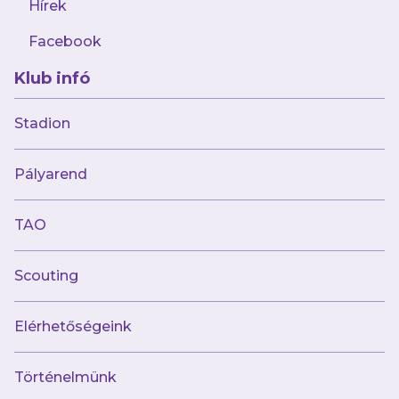
Hírek
Facebook
AJÁNLÓ
Klub infó
Stadion
Pályarend
TAO
Scouting
augusztus 8.
Újabb hatgólos mérkőzésen nyertünk,
Elérhetőségeink
ezúttal Kisvárdán!
Történelmünk