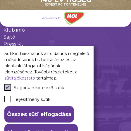
Újpest FC
ÚJPEST FC TÖRTÉNELME
Pályarend
Powered by
TAO
Klub infó
Sajtó
Press Kit
Újpest FC Shop
Sütiket használunk az oldalunk megfelelő
Digitális felületeink
működésének biztosításához és az
oldalunk látogatottságának
Facebook
elemzéséhez. További részleteket a
sütitájékoztató
tartalmaz.
Instagram
Tiktok
Szigorúan kötelező sütik
Youtube
Spotify
Teljesítmény sütik
Összes süti elfogadása
ÁSZF
Adatkezelési tájékoztató