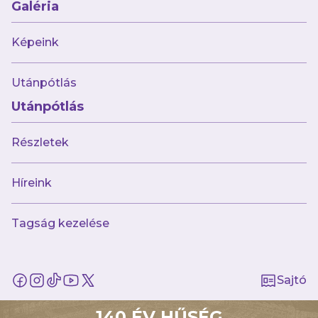
Galéria
Képeink
Utánpótlás
Múltunk
Utánpótlás
Történelmünk
Jelenünk
Részletek
Meccseink
Híreink
Híreink
Csapataink
Galéria
Tagság kezelése
Jövőnk
Utánpótlás
Sajtó
Babaváró
ajándékcsomag
140 ÉV HŰSÉG